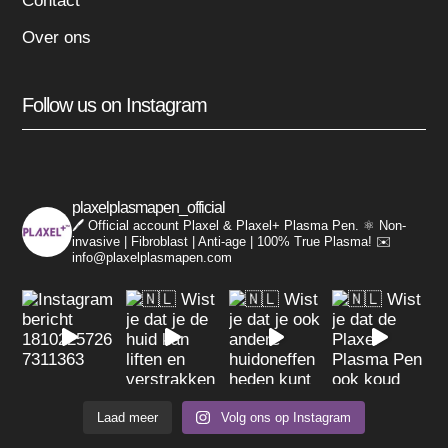
Contact
Over ons
Follow us on Instagram
plaxelplasmapen_official
🖊️ Official account Plaxel & Plaxel+ Plasma Pen.
⚛️ Non-
invasive | Fibroblast | Anti-age | 100% True Plasma!
✉️
info@plaxelplasmapen.com
Laad meer
Volg ons op Instagram